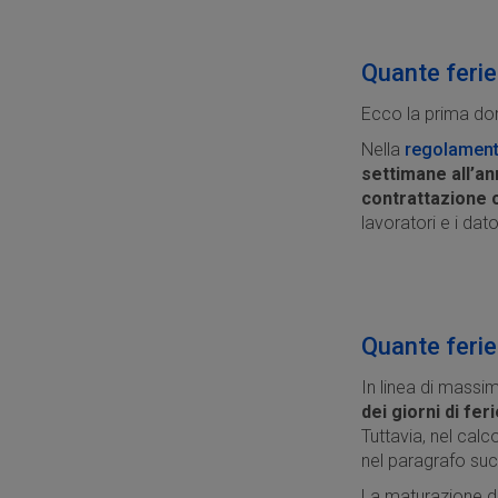
Quante ferie
Ecco la prima dom
Nella
regolament
settimane all’a
contrattazione c
lavoratori e i dato
Quante ferie
In linea di massim
dei giorni di fer
Tuttavia, nel cal
nel paragrafo su
La maturazione de