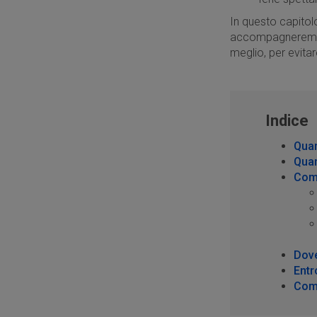
In questo capito
accompagnerem
meglio, per evita
Indice
Quan
Quan
Come
Dove
Entr
Come