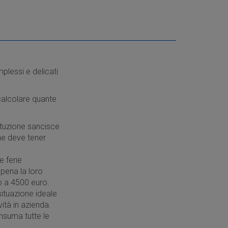
plessi e delicati
calcolare quante
ituzione sancisce
ione deve tener
e ferie
 pena la loro
no a 4500 euro.
situazione ideale
ità in azienda.
nsuma tutte le