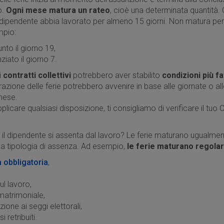
o.
Ogni mese matura un rateo
, cioè una determinata quantità.
 dipendente abbia lavorato per almeno 15 giorni. Non matura pe
mpio:
nto il giorno 19,
ziato il giorno 7.
i
contratti collettivi
potrebbero aver stabilito
condizioni più fa
zione delle ferie potrebbero avvenire in base alle giornate o all
 mese.
plicare qualsiasi disposizione, ti consigliamo di verificare il tuo
C
il dipendente si assenta dal lavoro? Le ferie maturano ugualme
la tipologia di assenza. Ad esempio,
le ferie maturano regola
 obbligatoria
,
sul lavoro,
matrimoniale,
zione ai seggi elettorali,
i retribuiti.