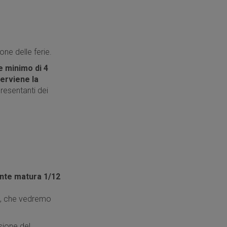
ne delle ferie.
e minimo di 4
erviene la
presentanti dei
ente matura 1/12
to, che vedremo
sione del