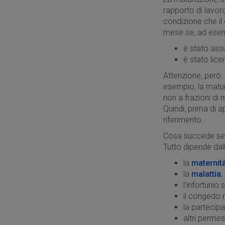
rapporto di lavor
condizione che il
mese se, ad ese
è stato assu
è stato licen
Attenzione, però: 
esempio, la matura
non a frazioni di
Quindi, prima di ap
riferimento.
Cosa succede se 
Tutto dipende dal
la
maternità
la
malattia
,
l’infortunio 
il congedo 
la partecipa
altri permess