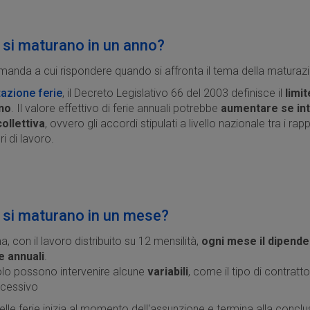
 si maturano in un anno?
anda a cui rispondere quando si affronta il tema della maturazio
azione ferie
, il Decreto Legislativo 66 del 2003 definisce il
limit
nno
. Il valore effettivo di ferie annuali potrebbe
aumentare se int
ollettiva
, ovvero gli accordi stipulati a livello nazionale tra i rap
ri di lavoro.
 si maturano in un mese?
a, con il lavoro distribuito su 12 mensilità,
ogni mese il dipend
ie annuali
.
colo possono intervenire alcune
variabili
, come il tipo di contrat
ccessivo
lle ferie inizia al momento dell'assunzione e termina alla conclu