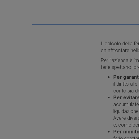
Il calcolo delle f
da affrontare nel
Per l’azienda è i
ferie spettano loro
Per garanti
il diritto al
conto sia de
Per evitar
accumulate. 
liquidazione
Avere divers
e, come ben 
Per monito
ferie spetta