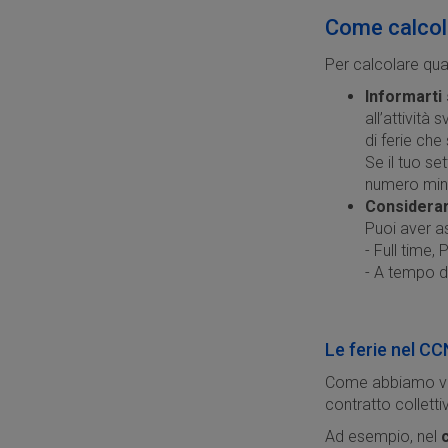
Come calcola
Per calcolare quan
Informarti
all’attività 
di ferie che
Se il tuo se
numero minim
Considerare
Puoi aver a
- Full time,
- A tempo d
Le ferie nel CC
Come abbiamo visto
contratto colletti
Ad esempio, nel