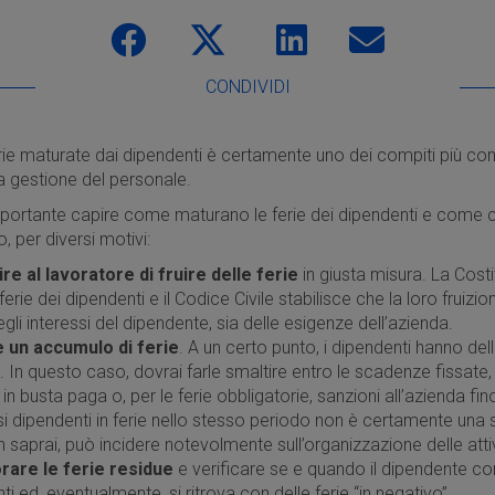
CONDIVIDI
erie maturate dai dipendenti è certamente uno dei compiti più com
la gestione del personale.
mportante capire come maturano le ferie dei dipendenti e come 
, per diversi motivi:
re al lavoratore di fruire delle ferie
in giusta misura. La Cost
le ferie dei dipendenti e il Codice Civile stabilisce che la loro fruiz
gli interessi del dipendente, sia delle esigenze dell’azienda.
e un accumulo di ferie
. A un certo punto, i dipendenti hanno dell
In questo caso, dovrai farle smaltire entro le scadenze fissate,
 in busta paga o, per le ferie obbligatorie, sanzioni all’azienda fi
i dipendenti in ferie nello stesso periodo non è certamente una 
saprai, può incidere notevolmente sull’organizzazione delle attiv
rare le ferie residue
e verificare se e quando il dipendente co
nti ed, eventualmente, si ritrova con delle ferie “in negativo”.