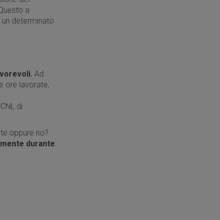
 Questo a
r un determinato
vorevoli.
Ad
e ore lavorate,
CNL di
nte oppure no?
rmente durante
: