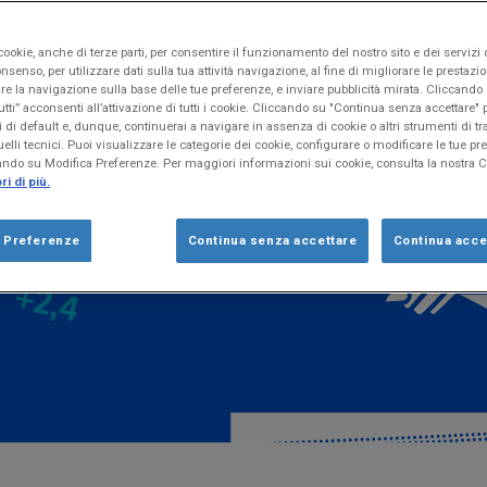
ookie, anche di terze parti, per consentire il funzionamento del nostro sito e dei servizi 
nsenso, per utilizzare dati sulla tua attività navigazione, al fine di migliorare le prestazion
re la navigazione sulla base delle tue preferenze, e inviare pubblicità mirata. Cliccand
utti” acconsenti all’attivazione di tutti i cookie. Cliccando su "Continua senza accettare
 di default e, dunque, continuerai a navigare in assenza di cookie o altri strumenti di 
elli tecnici. Puoi visualizzare le categorie dei cookie, configurare o modificare le tue pr
ando su Modifica Preferenze. Per maggiori informazioni sui cookie, consulta la nostra 
i di più.
a Preferenze
Continua senza accettare
Continua accet