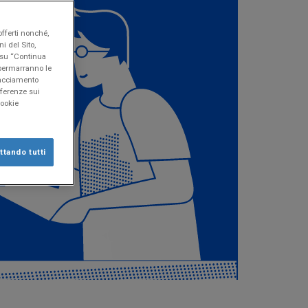
offerti nonché,
i del Sito,
o su “Continua
" permarranno le
tracciamento
eferenze sui
Cookie
tando tutti