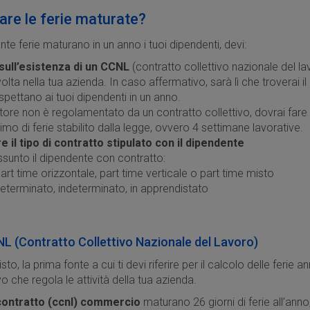
re le ferie maturate?
te ferie maturano in un anno i tuoi dipendenti, devi:
 sull’esistenza di un CCNL
(contratto collettivo nazionale del la
svolta nella tua azienda. In caso affermativo, sarà lì che troverai i
 spettano ai tuoi dipendenti in un anno.
ttore non è regolamentato da un contratto collettivo, dovrai fare 
o di ferie stabilito dalla legge, ovvero 4 settimane lavorative.
 il tipo di contratto stipulato con il dipendente
ssunto il dipendente con contratto:
 Part time orizzontale, part time verticale o part time misto
eterminato, indeterminato, in apprendistato
NL (Contratto Collettivo Nazionale del Lavoro)
, la prima fonte a cui ti devi riferire per il calcolo delle ferie a
vo che regola le attività della tua azienda.
contratto (ccnl) commercio
maturano 26 giorni di ferie all’anno