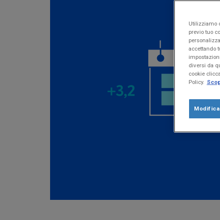
Utilizziamo c
previo tuo co
personalizza
accettando t
impostazioni
diversi da qu
cookie clicc
Policy.
Scopr
Modific