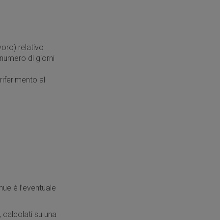
voro) relativo
l numero di giorni
riferimento al
nnue è l’eventuale
, calcolati su una