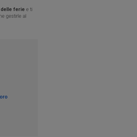
delle ferie
e ti
e gestirle al
voro