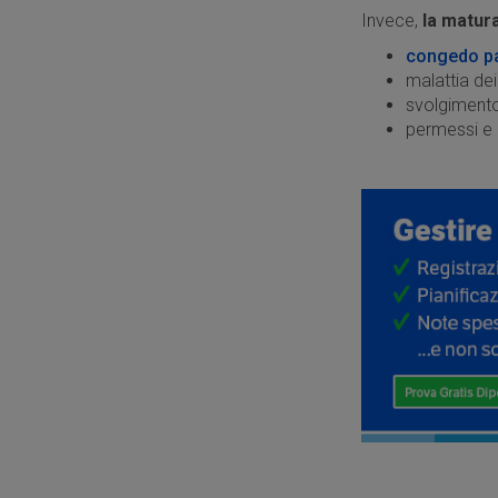
Invece,
la matur
congedo par
malattia dei f
svolgimento 
permessi e a