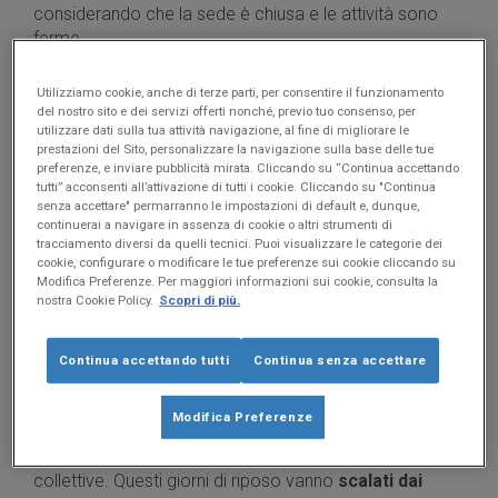
considerando che la sede è chiusa e le attività sono
ferme.
Queste, che sono a tutti gli effetti delle
ferie forzate
,
Utilizziamo cookie, anche di terze parti, per consentire il funzionamento
possono generare malcontento nei lavoratori. Per
del nostro sito e dei servizi offerti nonché, previo tuo consenso, per
evitare tensioni, ti suggeriamo di:
utilizzare dati sulla tua attività navigazione, al fine di migliorare le
prestazioni del Sito, personalizzare la navigazione sulla base delle tue
stabilire i giorni di chiusura cercando di
andare
preferenze, e inviare pubblicità mirata. Cliccando su “Continua accettando
incontro alle esigenze di tutti
; per riuscirci, puoi
tutti” acconsenti all’attivazione di tutti i cookie. Cliccando su "Continua
prima raccogliere le richieste di ferie dei tuoi
senza accettare" permarranno le impostazioni di default e, dunque,
continuerai a navigare in assenza di cookie o altri strumenti di
dipendenti e poi decidere il da farsi.
tracciamento diversi da quelli tecnici. Puoi visualizzare le categorie dei
essere trasparente
e motivare la tua
cookie, configurare o modificare le tue preferenze sui cookie cliccando su
decisione.
Modifica Preferenze. Per maggiori informazioni sui cookie, consulta la
nostra Cookie Policy.
Scopri di più.
Continua accettando tutti
Continua senza accettare
Ferie collettive: definizione, regole e
limite massimo
Modifica Preferenze
Quando chiudi l’azienda, entrano in vigore le ferie
collettive. Questi giorni di riposo vanno
scalati dai