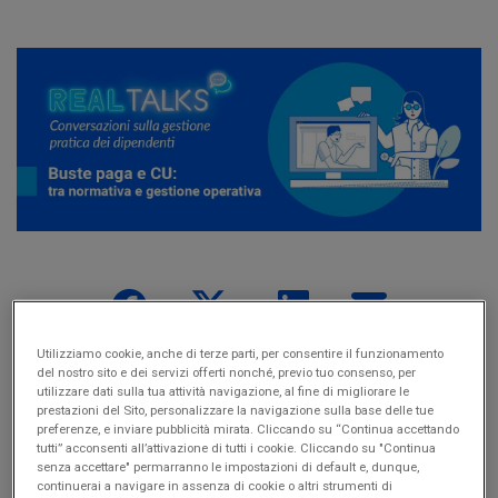
CONDIVIDI
Utilizziamo cookie, anche di terze parti, per consentire il funzionamento
del nostro sito e dei servizi offerti nonché, previo tuo consenso, per
utilizzare dati sulla tua attività navigazione, al fine di migliorare le
La
gestione operativa delle buste paga
è una delle
prestazioni del Sito, personalizzare la navigazione sulla base delle tue
preferenze, e inviare pubblicità mirata. Cliccando su “Continua accettando
funzioni più rilevanti in ambito aziendale, ma non solo: si
tutti” acconsenti all’attivazione di tutti i cookie. Cliccando su "Continua
tratta anche di
una delle mansioni più cariche a livello di
senza accettare" permarranno le impostazioni di default e, dunque,
adempimenti
a livello fiscale e burocratico.
continuerai a navigare in assenza di cookie o altri strumenti di