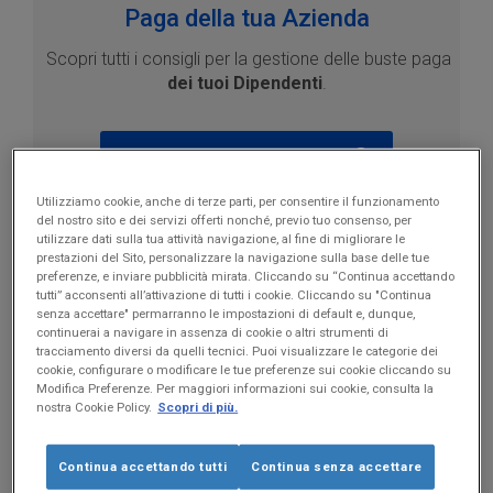
Paga della tua Azienda
Scopri tutti i consigli per la gestione delle buste paga
dei tuoi Dipendenti
.
SCARICA ORA LA GUIDA IN PDF
Utilizziamo cookie, anche di terze parti, per consentire il funzionamento
del nostro sito e dei servizi offerti nonché, previo tuo consenso, per
utilizzare dati sulla tua attività navigazione, al fine di migliorare le
Privacy della busta paga: un diritto da
prestazioni del Sito, personalizzare la navigazione sulla base delle tue
preferenze, e inviare pubblicità mirata. Cliccando su “Continua accettando
tutelare
tutti” acconsenti all’attivazione di tutti i cookie. Cliccando su "Continua
senza accettare" permarranno le impostazioni di default e, dunque,
continuerai a navigare in assenza di cookie o altri strumenti di
La tutela della privacy della busta paga dei dipendenti è
tracciamento diversi da quelli tecnici. Puoi visualizzare le categorie dei
molto più che una buona prassi: è un dovere a cui
cookie, configurare o modificare le tue preferenze sui cookie cliccando su
l’azienda si deve attenere. Vediamo alcune motivazioni
Modifica Preferenze. Per maggiori informazioni sui cookie, consulta la
nostra Cookie Policy.
Scopri di più.
a sostegno di questa tesi.
La busta paga contiene dati personali e sensibili
Continua accettando tutti
Continua senza accettare