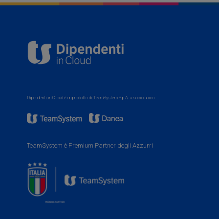
Dipendenti in Cloud è un prodotto di TeamSystem S.p.A. a socio unico.
TeamSystem è Premium Partner degli Azzurri