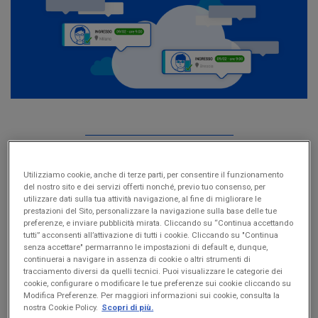
Utilizziamo cookie, anche di terze parti, per consentire il funzionamento
del nostro sito e dei servizi offerti nonché, previo tuo consenso, per
CONDIVIDI
utilizzare dati sulla tua attività navigazione, al fine di migliorare le
prestazioni del Sito, personalizzare la navigazione sulla base delle tue
preferenze, e inviare pubblicità mirata. Cliccando su “Continua accettando
tutti” acconsenti all’attivazione di tutti i cookie. Cliccando su "Continua
senza accettare" permarranno le impostazioni di default e, dunque,
Sempre più aziende decidono di organizzare il
continuerai a navigare in assenza di cookie o altri strumenti di
tracciamento diversi da quelli tecnici. Puoi visualizzare le categorie dei
lavoro a turni
, per poter offrire ai propri clienti prodotti
cookie, configurare o modificare le tue preferenze sui cookie cliccando su
o servizi nei festivi, di notte o in generale per un orario
Modifica Preferenze. Per maggiori informazioni sui cookie, consulta la
prolungato. Anche tu ti ritrovi in questa situazione?
nostra Cookie Policy.
Scopri di più.